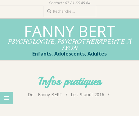
Contact : 07 81 66 45 64
Aller
Rechercher
au
contenu
FANNY BERT
PSYCHOLOGUE, PSYCHOTHÉRAPEUTE À
LYON
Enfants, Adolescents, Adultes
Menu
principal
Infos pratiques
de
navigation
De :
Fanny BERT
Le :
9 août 2016