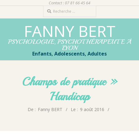
Contact : 07 81 66 45 64
Aller
Rechercher
au
contenu
FANNY BERT
PSYCHOLOGUE, PSYCHOTHÉRAPEUTE À
LYON
Enfants, Adolescents, Adultes
Menu
principal
Champs de pratique »
de
navigation
Handicap
De :
Fanny BERT
Le :
9 août 2016